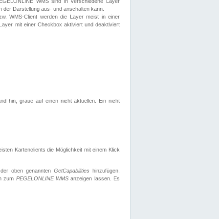
 PEGELONLINE WMS sind in verschiedene Layer
s in der Darstellung aus- und anschalten kann.
zw. WMS-Client werden die Layer meist in einer
 Layer mit einer Checkbox aktiviert und deaktiviert
d hin, graue auf einen nicht aktuellen. Ein nicht
ten Kartenclients die Möglichkeit mit einem Klick
 der oben genannten
GetCapabilities
hinzufügen.
nen zum
PEGELONLINE WMS
anzeigen lassen. Es