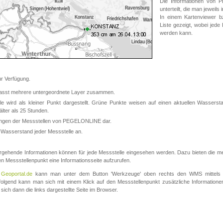
Die Informationen von
unterteilt, die man jeweil
In einem Kartenviewer b
Liste gezeigt, wobei jede
werden kann.
 Verfügung.
asst mehrere untergeordnete Layer zusammen.
 wird als kleiner Punkt dargestellt. Grüne Punkte weisen auf einen aktuellen Wasserstan
lter als 25 Stunden.
nungen der Messstellen von PEGELONLINE dar.
 Wasserstand jeder Messstelle an.
rgehende Informationen können für jede Messstelle eingesehen werden. Dazu bieten die meis
en Messstellenpunkt eine Informationsseite aufzurufen.
m
Geoportal.de
kann man unter dem Button 'Werkzeuge' oben rechts den WMS mittels
olgend kann man sich mit einem Klick auf den Messstellenpunkt zusätzliche Informatio
 sich dann die links dargestellte Seite im Browser.