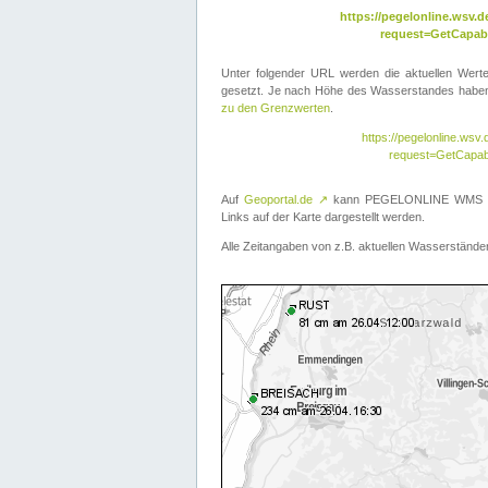
https://pegelonline.wsv
request=GetCapabi
Unter folgender URL werden die aktuellen Wer
gesetzt. Je nach Höhe des Wasserstandes haben 
zu den Grenzwerten
.
https://pegelonline.ws
request=GetCapab
Auf
Geoportal.de
↗
kann PEGELONLINE WMS übe
Links auf der Karte dargestellt werden.
Alle Zeitangaben von z.B. aktuellen Wasserständen 