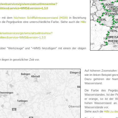
.de/webservices/gis/wms/aktuell/mnwmhw?
lities&service=WMS&version=1.3.0
te mit dem
höchsten Schifffahrtswasserstand (HSW)
in Beziehung
die Pegelpunkte eine unterschiedliche Farbe. Siehe auch die
Hilfe
v.de/webservices/gis/wms/aktuell/nswhsw?
ilities&service=WMS&version=1.3.0
r "Werkzeuge" und "+WMS hinzufügen" mit einem der obigen
liegen in gesetzlicher Zeit vor.
Auf höheren Zoomstufen k
wie im linken Beispiel gez
Dazu gehören der Name
Wasserstand.
Die Farbe des Pegelpu
Wasserstandes. Ist der Peg
er orange, so ist der Wa
hohen Wasserstand an. 
Wasserstände vor.
Siehe auch die
Hilfe zu d