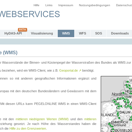
Hilfe
Links
Impressum
Nutzungsbedingungen
Datenschut
HyDAS-API
Visualisierung
WMS
WFS
SOS
Downloads
e (WMS)
e Wasserstände der Binnen- und Küstenpegel der Wasserstraßen des Bundes als WMS zur 
eziehen, wird ein WMS-Client, wie z.B.
Geoportal.de
↗
benötigt.
en so mit anderen geografischen Informationen ergänzt und
eleuropas mit den deutschen Bundesländern und Gewässern mit dem
. Mit diesen URLs kann PEGELONLINE WMS in einen WMS-Client
te mit den
mittleren niedrigsten Werten (MNW)
und den
mittleren
eziehung gesetzt. Je nach Höhe des Wasserstandes haben die
uch die
Hilfe zu den Grenzwerten
.