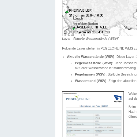
Layer: 'Aktuelle Wasserstände (WSV)'
Folgende Layer stehen in PEGELONLINE WMS zur
Aktuelle Wasserstände (WSV):
Diese Layer f
Pegelmessstelle (WSV):
Jede Messstelle
aktueller Wasserstand ist standardmäßig ä
Pegelnamen (WSV):
Stellt die Bezeich
Wasserstand (WSV):
Zeigt den aktuellen
Weite
auf d
Bei
Nachf
öffnet