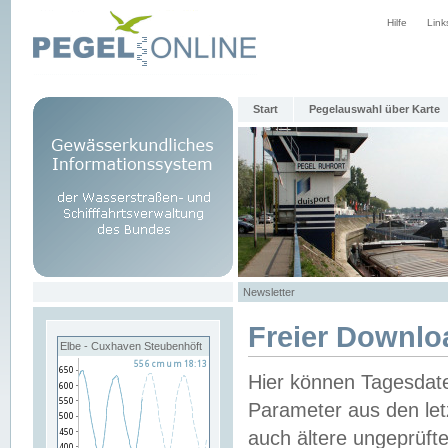
Hilfe
Link
Start
Pegelauswahl über Karte
Newsletter
Freier Downlo
Elbe - Cuxhaven Steubenhöft
Hier können Tagesdat
Parameter aus den let
auch ältere ungeprüf