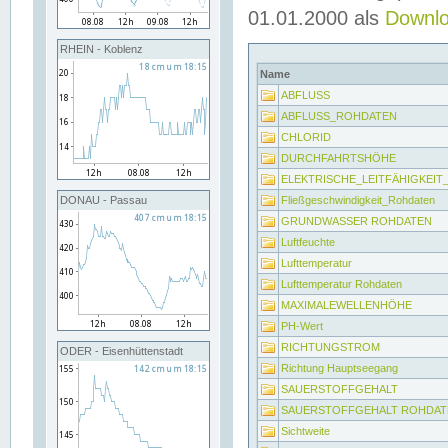
01.01.2000 als
Downl
RHEIN - Koblenz
Name
ABFLUSS
ABFLUSS_ROHDATEN
CHLORID
DURCHFAHRTSHÖHE
ELEKTRISCHE_LEITFÄHIGKEI
Fließgeschwindigkeit_Rohdaten
DONAU - Passau
GRUNDWASSER ROHDATEN
Luftfeuchte
Lufttemperatur
Lufttemperatur Rohdaten
MAXIMALEWELLENHÖHE
PH-Wert
RICHTUNGSTROM
ODER - Eisenhüttenstadt
Richtung Hauptseegang
SAUERSTOFFGEHALT
SAUERSTOFFGEHALT ROHDAT
Sichtweite