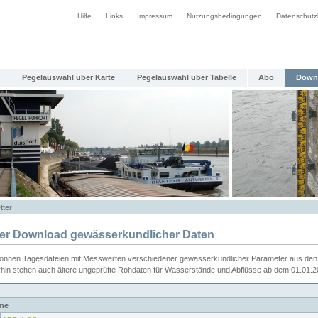
Hilfe
Links
Impressum
Nutzungsbedingungen
Datenschutz
Pegelauswahl über Karte
Pegelauswahl über Tabelle
Abo
Down
tter
ier Download gewässerkundlicher Daten
können Tagesdateien mit Messwerten verschiedener gewässerkundlicher Parameter aus den 
rhin stehen auch ältere ungeprüfte Rohdaten für Wasserstände und Abflüsse ab dem 01.01.
me