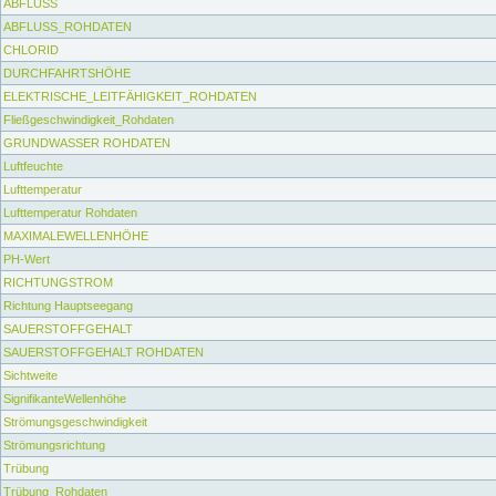
ABFLUSS
ABFLUSS_ROHDATEN
CHLORID
DURCHFAHRTSHÖHE
ELEKTRISCHE_LEITFÄHIGKEIT_ROHDATEN
Fließgeschwindigkeit_Rohdaten
GRUNDWASSER ROHDATEN
Luftfeuchte
Lufttemperatur
Lufttemperatur Rohdaten
MAXIMALEWELLENHÖHE
PH-Wert
RICHTUNGSTROM
Richtung Hauptseegang
SAUERSTOFFGEHALT
SAUERSTOFFGEHALT ROHDATEN
Sichtweite
SignifikanteWellenhöhe
Strömungsgeschwindigkeit
Strömungsrichtung
Trübung
Trübung_Rohdaten