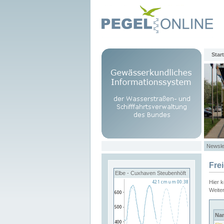
Start
Newsle
Fre
Elbe - Cuxhaven Steubenhöft
Hier 
Weite
Na