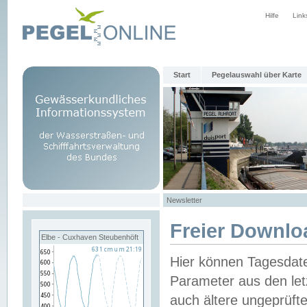
Hilfe
Link
Start
Pegelauswahl über Karte
Newsletter
Freier Downlo
Elbe - Cuxhaven Steubenhöft
Hier können Tagesdat
Parameter aus den let
auch ältere ungeprüf