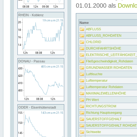
01.01.2000 als
Downl
RHEIN - Koblenz
Name
ABFLUSS
ABFLUSS_ROHDATEN
CHLORID
DURCHFAHRTSHÖHE
ELEKTRISCHE_LEITFÄHIGKEI
Fließgeschwindigkeit_Rohdaten
DONAU - Passau
GRUNDWASSER ROHDATEN
Luftfeuchte
Lufttemperatur
Lufttemperatur Rohdaten
MAXIMALEWELLENHÖHE
PH-Wert
RICHTUNGSTROM
ODER - Eisenhüttenstadt
Richtung Hauptseegang
SAUERSTOFFGEHALT
SAUERSTOFFGEHALT ROHDAT
Sichtweite