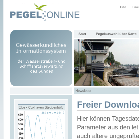
Hilfe
Link
Start
Pegelauswahl über Karte
Newsletter
Freier Downlo
Elbe - Cuxhaven Steubenhöft
Hier können Tagesdat
Parameter aus den let
auch ältere ungeprüf