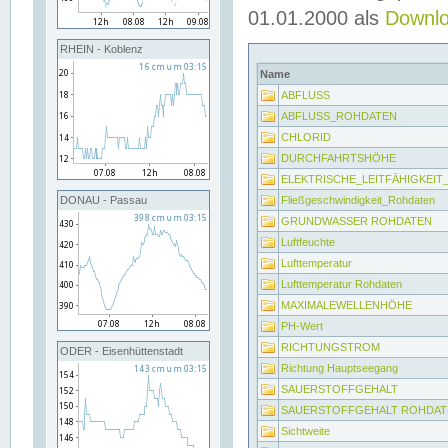
01.01.2000 als
Downl
RHEIN - Koblenz
Name
ABFLUSS
ABFLUSS_ROHDATEN
CHLORID
DURCHFAHRTSHÖHE
ELEKTRISCHE_LEITFÄHIGKEI
Fließgeschwindigkeit_Rohdaten
DONAU - Passau
GRUNDWASSER ROHDATEN
Luftfeuchte
Lufttemperatur
Lufttemperatur Rohdaten
MAXIMALEWELLENHÖHE
PH-Wert
RICHTUNGSTROM
ODER - Eisenhüttenstadt
Richtung Hauptseegang
SAUERSTOFFGEHALT
SAUERSTOFFGEHALT ROHDAT
Sichtweite