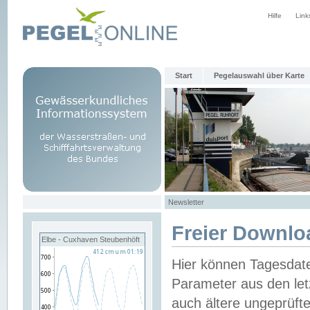
Hilfe
Link
Start
Pegelauswahl über Karte
Newsletter
Freier Downlo
Elbe - Cuxhaven Steubenhöft
Hier können Tagesdat
Parameter aus den let
auch ältere ungeprüf