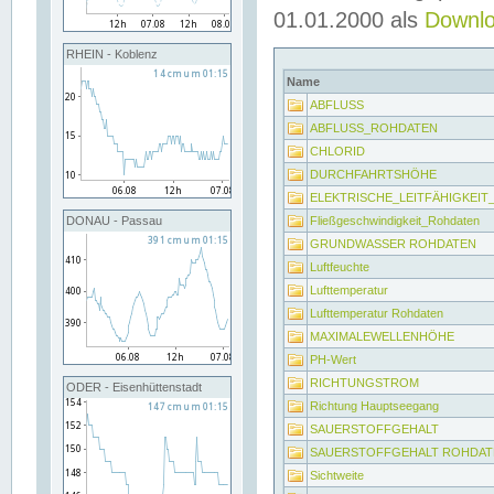
01.01.2000 als
Downl
RHEIN - Koblenz
Name
ABFLUSS
ABFLUSS_ROHDATEN
CHLORID
DURCHFAHRTSHÖHE
ELEKTRISCHE_LEITFÄHIGKEI
Fließgeschwindigkeit_Rohdaten
DONAU - Passau
GRUNDWASSER ROHDATEN
Luftfeuchte
Lufttemperatur
Lufttemperatur Rohdaten
MAXIMALEWELLENHÖHE
PH-Wert
RICHTUNGSTROM
ODER - Eisenhüttenstadt
Richtung Hauptseegang
SAUERSTOFFGEHALT
SAUERSTOFFGEHALT ROHDAT
Sichtweite