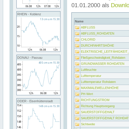
01.01.2000 als
Downl
RHEIN - Koblenz
Name
ABFLUSS
ABFLUSS_ROHDATEN
CHLORID
DURCHFAHRTSHÖHE
ELEKTRISCHE_LEITFÄHIGKEI
Fließgeschwindigkeit_Rohdaten
DONAU - Passau
GRUNDWASSER ROHDATEN
Luftfeuchte
Lufttemperatur
Lufttemperatur Rohdaten
MAXIMALEWELLENHÖHE
PH-Wert
RICHTUNGSTROM
ODER - Eisenhüttenstadt
Richtung Hauptseegang
SAUERSTOFFGEHALT
SAUERSTOFFGEHALT ROHDAT
Sichtweite