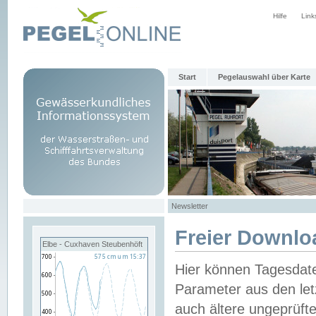
Hilfe
Link
Start
Pegelauswahl über Karte
Newsletter
Freier Downlo
Elbe - Cuxhaven Steubenhöft
Hier können Tagesdat
Parameter aus den let
auch ältere ungeprüf