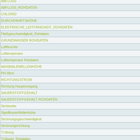
ABFLUSS
ABFLUSS_ROHDATEN
CHLORID
DURCHFAHRTSHÖHE
ELEKTRISCHE_LEITFÄHIGKEIT_ROHDATEN
Fließgeschwindigkeit_Rohdaten
GRUNDWASSER ROHDATEN
Luftfeuchte
Lufttemperatur
Lufttemperatur Rohdaten
MAXIMALEWELLENHÖHE
PH-Wert
RICHTUNGSTROM
Richtung Hauptseegang
SAUERSTOFFGEHALT
SAUERSTOFFGEHALT ROHDATEN
Sichtweite
SignifikanteWellenhöhe
Strömungsgeschwindigkeit
Strömungsrichtung
Trübung
Trübung_Rohdaten