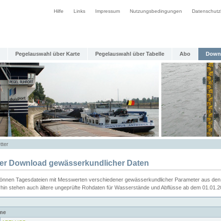
Hilfe
Links
Impressum
Nutzungsbedingungen
Datenschutz
Pegelauswahl über Karte
Pegelauswahl über Tabelle
Abo
Down
tter
ier Download gewässerkundlicher Daten
können Tagesdateien mit Messwerten verschiedener gewässerkundlicher Parameter aus den 
rhin stehen auch ältere ungeprüfte Rohdaten für Wasserstände und Abflüsse ab dem 01.01.
me