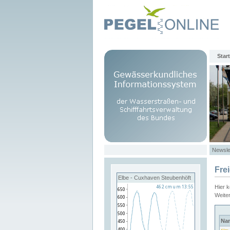
Start
Newsle
Fre
Elbe - Cuxhaven Steubenhöft
Hier 
Weite
Na