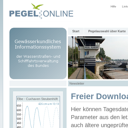
Hilfe
Link
Start
Pegelauswahl über Karte
Newsletter
Freier Downlo
Elbe - Cuxhaven Steubenhöft
Hier können Tagesdat
Parameter aus den let
auch ältere ungeprüf