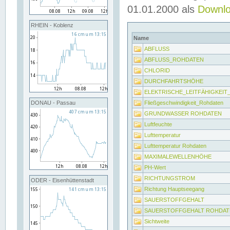
01.01.2000 als
Downl
RHEIN - Koblenz
Name
ABFLUSS
ABFLUSS_ROHDATEN
CHLORID
DURCHFAHRTSHÖHE
ELEKTRISCHE_LEITFÄHIGKEI
Fließgeschwindigkeit_Rohdaten
DONAU - Passau
GRUNDWASSER ROHDATEN
Luftfeuchte
Lufttemperatur
Lufttemperatur Rohdaten
MAXIMALEWELLENHÖHE
PH-Wert
RICHTUNGSTROM
ODER - Eisenhüttenstadt
Richtung Hauptseegang
SAUERSTOFFGEHALT
SAUERSTOFFGEHALT ROHDAT
Sichtweite