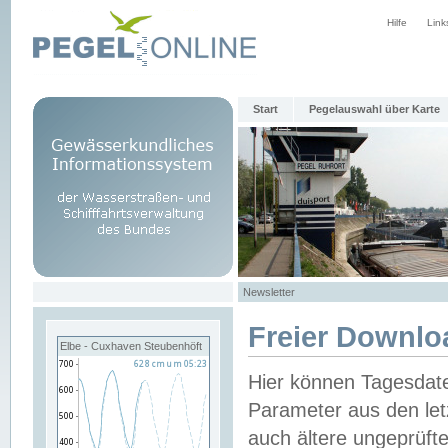
Hilfe
Link
Start
Pegelauswahl über Karte
Newsletter
Freier Downlo
Elbe - Cuxhaven Steubenhöft
Hier können Tagesdat
Parameter aus den let
auch ältere ungeprüf