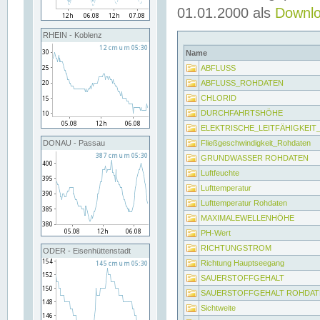
01.01.2000 als
Downl
RHEIN - Koblenz
Name
ABFLUSS
ABFLUSS_ROHDATEN
CHLORID
DURCHFAHRTSHÖHE
ELEKTRISCHE_LEITFÄHIGKEI
Fließgeschwindigkeit_Rohdaten
DONAU - Passau
GRUNDWASSER ROHDATEN
Luftfeuchte
Lufttemperatur
Lufttemperatur Rohdaten
MAXIMALEWELLENHÖHE
PH-Wert
RICHTUNGSTROM
ODER - Eisenhüttenstadt
Richtung Hauptseegang
SAUERSTOFFGEHALT
SAUERSTOFFGEHALT ROHDAT
Sichtweite