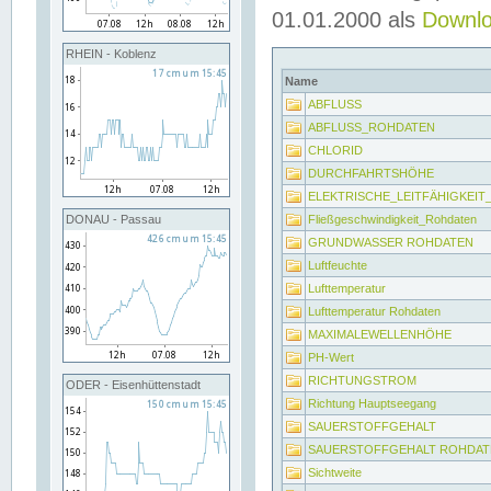
01.01.2000 als
Downl
RHEIN - Koblenz
Name
ABFLUSS
ABFLUSS_ROHDATEN
CHLORID
DURCHFAHRTSHÖHE
ELEKTRISCHE_LEITFÄHIGKEI
Fließgeschwindigkeit_Rohdaten
DONAU - Passau
GRUNDWASSER ROHDATEN
Luftfeuchte
Lufttemperatur
Lufttemperatur Rohdaten
MAXIMALEWELLENHÖHE
PH-Wert
RICHTUNGSTROM
ODER - Eisenhüttenstadt
Richtung Hauptseegang
SAUERSTOFFGEHALT
SAUERSTOFFGEHALT ROHDAT
Sichtweite