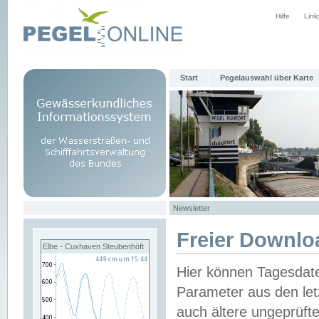
Hilfe
Link
Start
Pegelauswahl über Karte
Newsletter
Freier Downlo
Elbe - Cuxhaven Steubenhöft
Hier können Tagesdat
Parameter aus den let
auch ältere ungeprüf