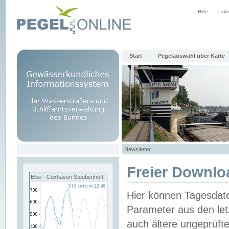
Hilfe
Link
Start
Pegelauswahl über Karte
Newsletter
Freier Downlo
Elbe - Cuxhaven Steubenhöft
Hier können Tagesdat
Parameter aus den let
auch ältere ungeprüf