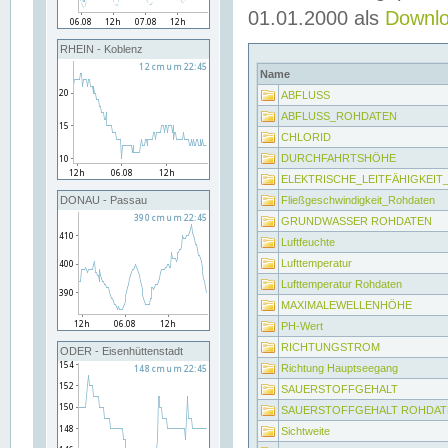
01.01.2000 als
Downl
RHEIN - Koblenz
Name
ABFLUSS
ABFLUSS_ROHDATEN
CHLORID
DURCHFAHRTSHÖHE
ELEKTRISCHE_LEITFÄHIGKEI
Fließgeschwindigkeit_Rohdaten
DONAU - Passau
GRUNDWASSER ROHDATEN
Luftfeuchte
Lufttemperatur
Lufttemperatur Rohdaten
MAXIMALEWELLENHÖHE
PH-Wert
RICHTUNGSTROM
ODER - Eisenhüttenstadt
Richtung Hauptseegang
SAUERSTOFFGEHALT
SAUERSTOFFGEHALT ROHDAT
Sichtweite