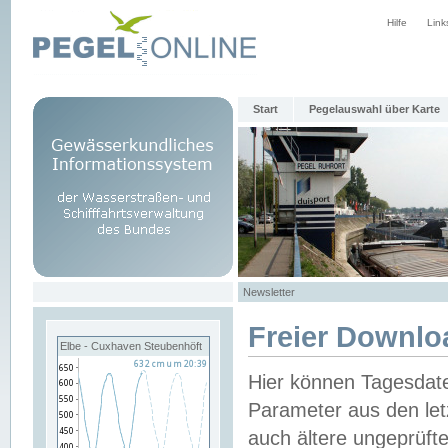
Hilfe
Link
Start
Pegelauswahl über Karte
Newsletter
Freier Downlo
Elbe - Cuxhaven Steubenhöft
Hier können Tagesdat
Parameter aus den let
auch ältere ungeprüf