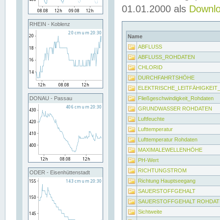
01.01.2000 als
Downl
RHEIN - Koblenz
Name
ABFLUSS
ABFLUSS_ROHDATEN
CHLORID
DURCHFAHRTSHÖHE
ELEKTRISCHE_LEITFÄHIGKEI
Fließgeschwindigkeit_Rohdaten
DONAU - Passau
GRUNDWASSER ROHDATEN
Luftfeuchte
Lufttemperatur
Lufttemperatur Rohdaten
MAXIMALEWELLENHÖHE
PH-Wert
RICHTUNGSTROM
ODER - Eisenhüttenstadt
Richtung Hauptseegang
SAUERSTOFFGEHALT
SAUERSTOFFGEHALT ROHDAT
Sichtweite