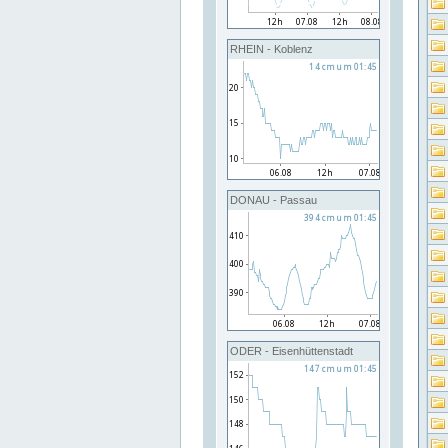
RHEIN - Koblenz
DONAU - Passau
ODER - Eisenhüttenstadt