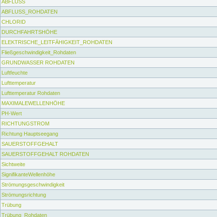
ABFLUSS
ABFLUSS_ROHDATEN
CHLORID
DURCHFAHRTSHÖHE
ELEKTRISCHE_LEITFÄHIGKEIT_ROHDATEN
Fließgeschwindigkeit_Rohdaten
GRUNDWASSER ROHDATEN
Luftfeuchte
Lufttemperatur
Lufttemperatur Rohdaten
MAXIMALEWELLENHÖHE
PH-Wert
RICHTUNGSTROM
Richtung Hauptseegang
SAUERSTOFFGEHALT
SAUERSTOFFGEHALT ROHDATEN
Sichtweite
SignifikanteWellenhöhe
Strömungsgeschwindigkeit
Strömungsrichtung
Trübung
Trübung_Rohdaten