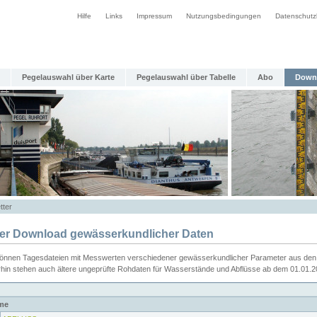
Hilfe
Links
Impressum
Nutzungsbedingungen
Datenschutz
Pegelauswahl über Karte
Pegelauswahl über Tabelle
Abo
Down
tter
ier Download gewässerkundlicher Daten
können Tagesdateien mit Messwerten verschiedener gewässerkundlicher Parameter aus den 
rhin stehen auch ältere ungeprüfte Rohdaten für Wasserstände und Abflüsse ab dem 01.01.
me