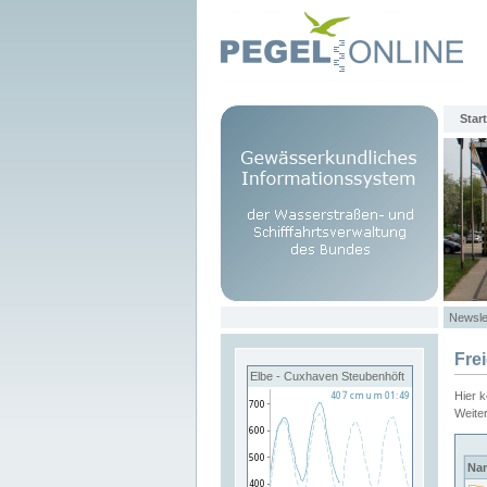
Start
Newsle
Fre
Elbe - Cuxhaven Steubenhöft
Hier 
Weite
Na