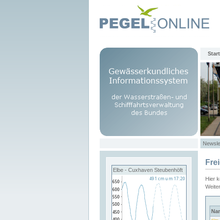
Start
Newsle
Fre
Elbe - Cuxhaven Steubenhöft
Hier 
Weite
Na