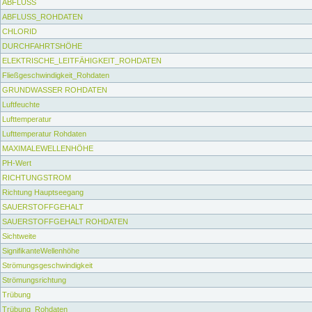
ABFLUSS
ABFLUSS_ROHDATEN
CHLORID
DURCHFAHRTSHÖHE
ELEKTRISCHE_LEITFÄHIGKEIT_ROHDATEN
Fließgeschwindigkeit_Rohdaten
GRUNDWASSER ROHDATEN
Luftfeuchte
Lufttemperatur
Lufttemperatur Rohdaten
MAXIMALEWELLENHÖHE
PH-Wert
RICHTUNGSTROM
Richtung Hauptseegang
SAUERSTOFFGEHALT
SAUERSTOFFGEHALT ROHDATEN
Sichtweite
SignifikanteWellenhöhe
Strömungsgeschwindigkeit
Strömungsrichtung
Trübung
Trübung_Rohdaten