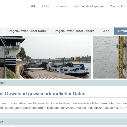
Hilfe
Links
Impressum
Nutzungsbedingungen
Datenschutz
Pegelauswahl über Karte
Pegelauswahl über Tabelle
Abo
Down
tter
ier Download gewässerkundlicher Daten
können Tagesdateien mit Messwerten verschiedener gewässerkundlicher Parameter aus den 
rhin stehen auch ältere ungeprüfte Rohdaten für Wasserstände und Abflüsse ab dem 01.01.
me