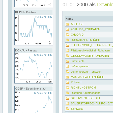
01.01.2000 als
Downl
RHEIN - Koblenz
Name
ABFLUSS
ABFLUSS_ROHDATEN
CHLORID
DURCHFAHRTSHÖHE
ELEKTRISCHE_LEITFÄHIGKEI
Fließgeschwindigkeit_Rohdaten
DONAU - Passau
GRUNDWASSER ROHDATEN
Luftfeuchte
Lufttemperatur
Lufttemperatur Rohdaten
MAXIMALEWELLENHÖHE
PH-Wert
RICHTUNGSTROM
ODER - Eisenhüttenstadt
Richtung Hauptseegang
SAUERSTOFFGEHALT
SAUERSTOFFGEHALT ROHDAT
Sichtweite