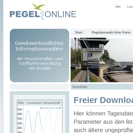
Hilfe
Link
Start
Pegelauswahl über Karte
Newsletter
Freier Downlo
Elbe - Cuxhaven Steubenhöft
Hier können Tagesdat
Parameter aus den let
auch ältere ungeprüf