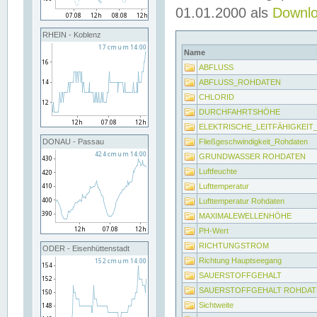
01.01.2000 als
Downl
RHEIN - Koblenz
Name
ABFLUSS
ABFLUSS_ROHDATEN
CHLORID
DURCHFAHRTSHÖHE
ELEKTRISCHE_LEITFÄHIGKEI
Fließgeschwindigkeit_Rohdaten
DONAU - Passau
GRUNDWASSER ROHDATEN
Luftfeuchte
Lufttemperatur
Lufttemperatur Rohdaten
MAXIMALEWELLENHÖHE
PH-Wert
RICHTUNGSTROM
ODER - Eisenhüttenstadt
Richtung Hauptseegang
SAUERSTOFFGEHALT
SAUERSTOFFGEHALT ROHDAT
Sichtweite