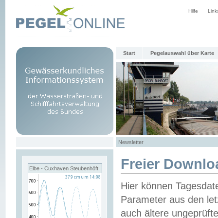
Hilfe
Link
Start
Pegelauswahl über Karte
Newsletter
Freier Downlo
Elbe - Cuxhaven Steubenhöft
Hier können Tagesdat
Parameter aus den let
auch ältere ungeprüf