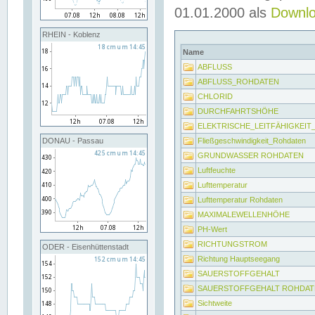
01.01.2000 als
Downl
RHEIN - Koblenz
Name
ABFLUSS
ABFLUSS_ROHDATEN
CHLORID
DURCHFAHRTSHÖHE
ELEKTRISCHE_LEITFÄHIGKEI
Fließgeschwindigkeit_Rohdaten
DONAU - Passau
GRUNDWASSER ROHDATEN
Luftfeuchte
Lufttemperatur
Lufttemperatur Rohdaten
MAXIMALEWELLENHÖHE
PH-Wert
RICHTUNGSTROM
ODER - Eisenhüttenstadt
Richtung Hauptseegang
SAUERSTOFFGEHALT
SAUERSTOFFGEHALT ROHDAT
Sichtweite