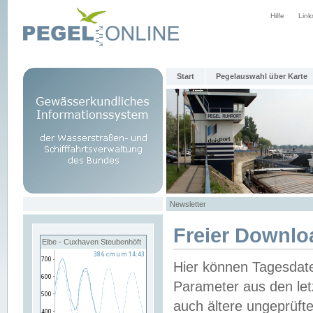
Hilfe
Link
Start
Pegelauswahl über Karte
Newsletter
Freier Downlo
Elbe - Cuxhaven Steubenhöft
Hier können Tagesdat
Parameter aus den let
auch ältere ungeprüf