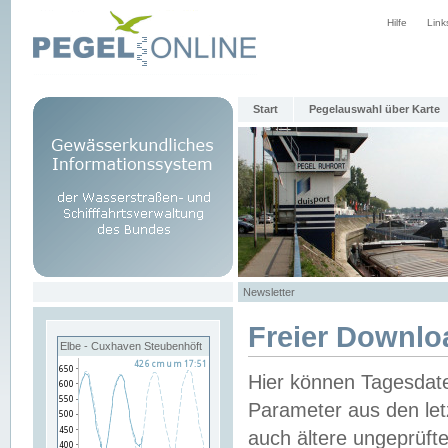
Hilfe
Link
Start
Pegelauswahl über Karte
Newsletter
Freier Downlo
Elbe - Cuxhaven Steubenhöft
Hier können Tagesdat
Parameter aus den let
auch ältere ungeprüf