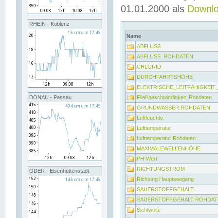
01.01.2000 als
Downl
RHEIN - Koblenz
Name
ABFLUSS
ABFLUSS_ROHDATEN
CHLORID
DURCHFAHRTSHÖHE
ELEKTRISCHE_LEITFÄHIGKEI
Fließgeschwindigkeit_Rohdaten
DONAU - Passau
GRUNDWASSER ROHDATEN
Luftfeuchte
Lufttemperatur
Lufttemperatur Rohdaten
MAXIMALEWELLENHÖHE
PH-Wert
RICHTUNGSTROM
ODER - Eisenhüttenstadt
Richtung Hauptseegang
SAUERSTOFFGEHALT
SAUERSTOFFGEHALT ROHDAT
Sichtweite