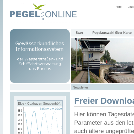
Hilfe
Link
Start
Pegelauswahl über Karte
Newsletter
Freier Downlo
Elbe - Cuxhaven Steubenhöft
Hier können Tagesdat
Parameter aus den let
auch ältere ungeprüf