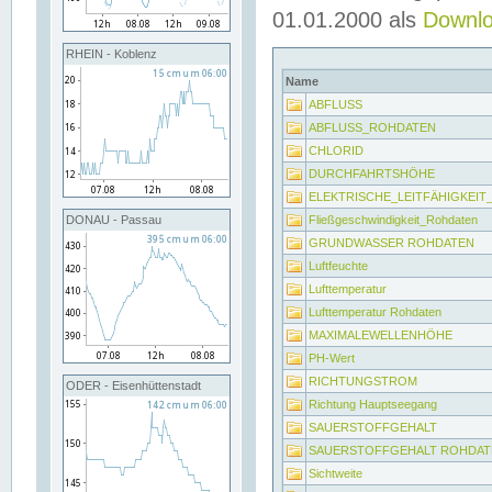
01.01.2000 als
Downl
RHEIN - Koblenz
Name
ABFLUSS
ABFLUSS_ROHDATEN
CHLORID
DURCHFAHRTSHÖHE
ELEKTRISCHE_LEITFÄHIGKEI
Fließgeschwindigkeit_Rohdaten
DONAU - Passau
GRUNDWASSER ROHDATEN
Luftfeuchte
Lufttemperatur
Lufttemperatur Rohdaten
MAXIMALEWELLENHÖHE
PH-Wert
RICHTUNGSTROM
ODER - Eisenhüttenstadt
Richtung Hauptseegang
SAUERSTOFFGEHALT
SAUERSTOFFGEHALT ROHDAT
Sichtweite