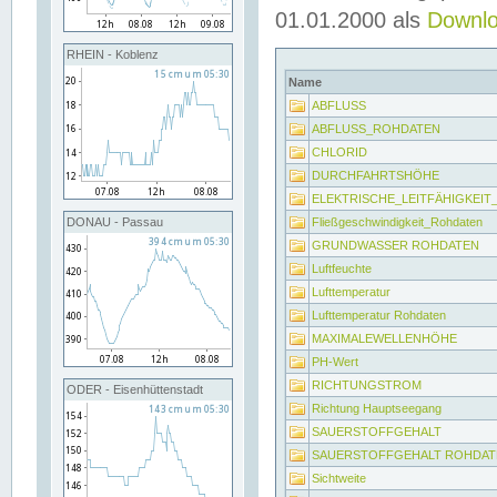
01.01.2000 als
Downl
RHEIN - Koblenz
Name
ABFLUSS
ABFLUSS_ROHDATEN
CHLORID
DURCHFAHRTSHÖHE
ELEKTRISCHE_LEITFÄHIGKEI
Fließgeschwindigkeit_Rohdaten
DONAU - Passau
GRUNDWASSER ROHDATEN
Luftfeuchte
Lufttemperatur
Lufttemperatur Rohdaten
MAXIMALEWELLENHÖHE
PH-Wert
RICHTUNGSTROM
ODER - Eisenhüttenstadt
Richtung Hauptseegang
SAUERSTOFFGEHALT
SAUERSTOFFGEHALT ROHDAT
Sichtweite