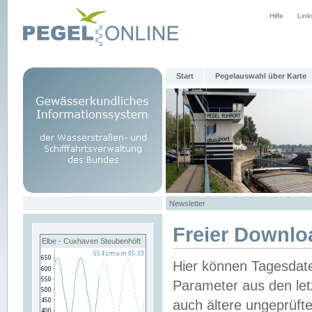
Hilfe
Link
Start
Pegelauswahl über Karte
Newsletter
Freier Downlo
Elbe - Cuxhaven Steubenhöft
Hier können Tagesdat
Parameter aus den let
auch ältere ungeprüf