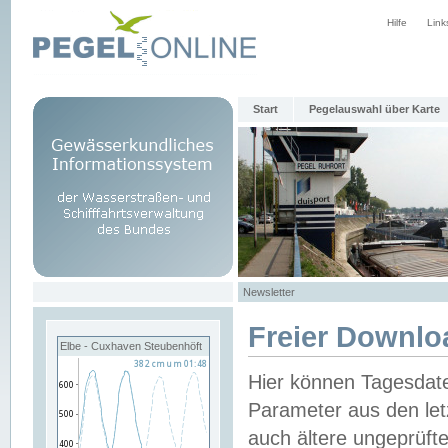
Hilfe
Link
Start
Pegelauswahl über Karte
Newsletter
Freier Downlo
Elbe - Cuxhaven Steubenhöft
Hier können Tagesdat
Parameter aus den let
auch ältere ungeprüf