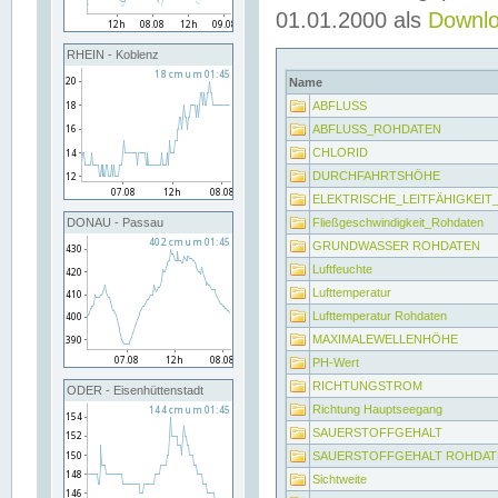
01.01.2000 als
Downl
RHEIN - Koblenz
Name
ABFLUSS
ABFLUSS_ROHDATEN
CHLORID
DURCHFAHRTSHÖHE
ELEKTRISCHE_LEITFÄHIGKEI
Fließgeschwindigkeit_Rohdaten
DONAU - Passau
GRUNDWASSER ROHDATEN
Luftfeuchte
Lufttemperatur
Lufttemperatur Rohdaten
MAXIMALEWELLENHÖHE
PH-Wert
RICHTUNGSTROM
ODER - Eisenhüttenstadt
Richtung Hauptseegang
SAUERSTOFFGEHALT
SAUERSTOFFGEHALT ROHDAT
Sichtweite