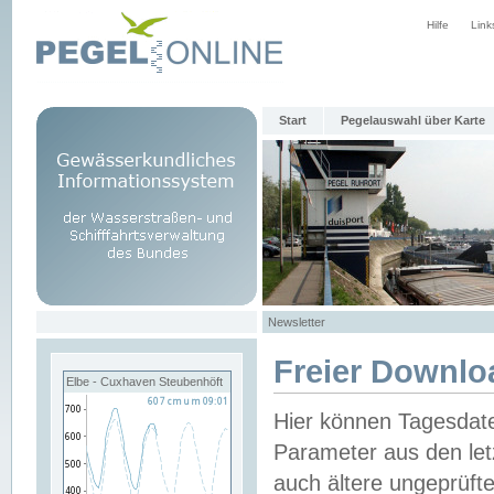
Hilfe
Link
Start
Pegelauswahl über Karte
Newsletter
Freier Downlo
Elbe - Cuxhaven Steubenhöft
Hier können Tagesdat
Parameter aus den let
auch ältere ungeprüf