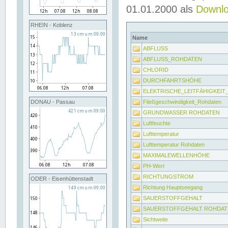
01.01.2000 als
Downl
RHEIN - Koblenz
Name
ABFLUSS
ABFLUSS_ROHDATEN
CHLORID
DURCHFAHRTSHÖHE
ELEKTRISCHE_LEITFÄHIGKEI
Fließgeschwindigkeit_Rohdaten
DONAU - Passau
GRUNDWASSER ROHDATEN
Luftfeuchte
Lufttemperatur
Lufttemperatur Rohdaten
MAXIMALEWELLENHÖHE
PH-Wert
RICHTUNGSTROM
ODER - Eisenhüttenstadt
Richtung Hauptseegang
SAUERSTOFFGEHALT
SAUERSTOFFGEHALT ROHDAT
Sichtweite