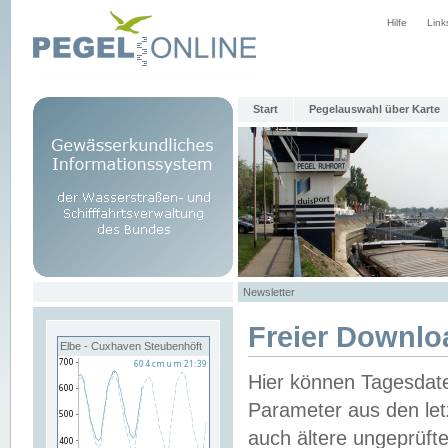
Hilfe
Link
Start
Pegelauswahl über Karte
Newsletter
Freier Downlo
Elbe - Cuxhaven Steubenhöft
Hier können Tagesdat
Parameter aus den let
auch ältere ungeprüf