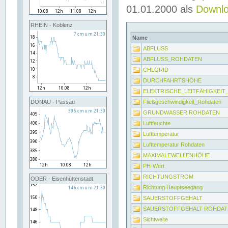
01.01.2000 als
Downl
RHEIN - Koblenz
Name
ABFLUSS
ABFLUSS_ROHDATEN
CHLORID
DURCHFAHRTSHÖHE
ELEKTRISCHE_LEITFÄHIGKEI
Fließgeschwindigkeit_Rohdaten
DONAU - Passau
GRUNDWASSER ROHDATEN
Luftfeuchte
Lufttemperatur
Lufttemperatur Rohdaten
MAXIMALEWELLENHÖHE
PH-Wert
RICHTUNGSTROM
ODER - Eisenhüttenstadt
Richtung Hauptseegang
SAUERSTOFFGEHALT
SAUERSTOFFGEHALT ROHDAT
Sichtweite