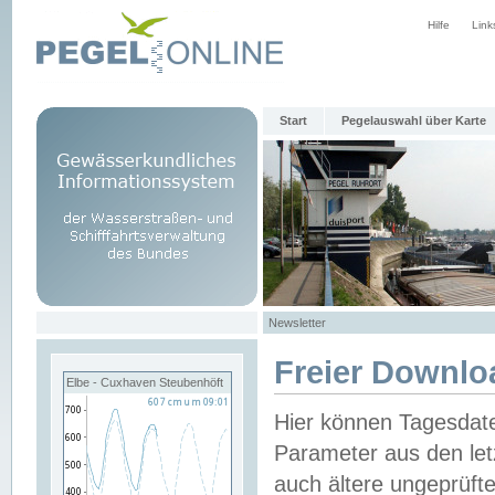
Hilfe
Link
Start
Pegelauswahl über Karte
Newsletter
Freier Downlo
Elbe - Cuxhaven Steubenhöft
Hier können Tagesdat
Parameter aus den let
auch ältere ungeprüf