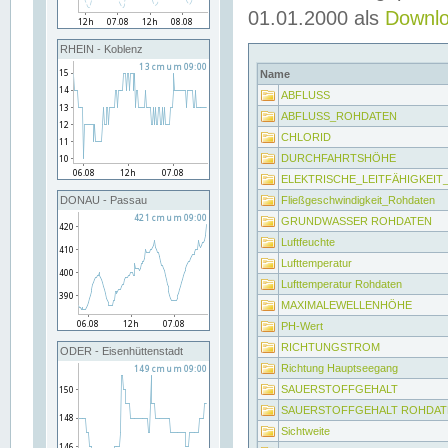
01.01.2000 als
Downl
RHEIN - Koblenz
Name
ABFLUSS
ABFLUSS_ROHDATEN
CHLORID
DURCHFAHRTSHÖHE
ELEKTRISCHE_LEITFÄHIGKEI
Fließgeschwindigkeit_Rohdaten
DONAU - Passau
GRUNDWASSER ROHDATEN
Luftfeuchte
Lufttemperatur
Lufttemperatur Rohdaten
MAXIMALEWELLENHÖHE
PH-Wert
RICHTUNGSTROM
ODER - Eisenhüttenstadt
Richtung Hauptseegang
SAUERSTOFFGEHALT
SAUERSTOFFGEHALT ROHDAT
Sichtweite