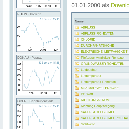
01.01.2000 als
Downl
RHEIN - Koblenz
Name
ABFLUSS
ABFLUSS_ROHDATEN
CHLORID
DURCHFAHRTSHÖHE
ELEKTRISCHE_LEITFÄHIGKEI
Fließgeschwindigkeit_Rohdaten
DONAU - Passau
GRUNDWASSER ROHDATEN
Luftfeuchte
Lufttemperatur
Lufttemperatur Rohdaten
MAXIMALEWELLENHÖHE
PH-Wert
RICHTUNGSTROM
ODER - Eisenhüttenstadt
Richtung Hauptseegang
SAUERSTOFFGEHALT
SAUERSTOFFGEHALT ROHDAT
Sichtweite