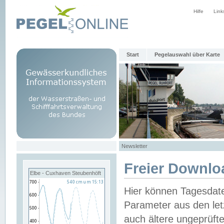
Hilfe
Link
Start
Pegelauswahl über Karte
Newsletter
Freier Downlo
Elbe - Cuxhaven Steubenhöft
Hier können Tagesdat
Parameter aus den let
auch ältere ungeprüf