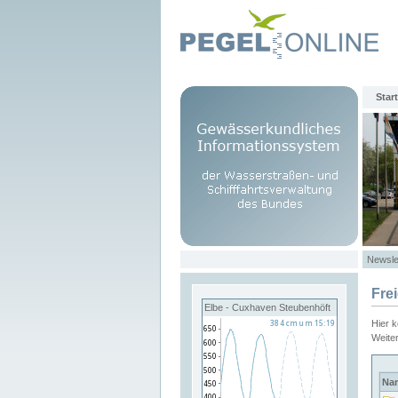
Start
Newsle
Fre
Elbe - Cuxhaven Steubenhöft
Hier 
Weite
Na