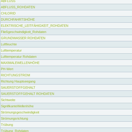
ABFLUSS
ABFLUSS_ROHDATEN
CHLORID
DURCHFAHRTSHÖHE
ELEKTRISCHE_LEITFÄHIGKEIT_ROHDATEN
Fließgeschwindigkeit_Rohdaten
GRUNDWASSER ROHDATEN
Luftfeuchte
Lufttemperatur
Lufttemperatur Rohdaten
MAXIMALEWELLENHÖHE
PH-Wert
RICHTUNGSTROM
Richtung Hauptseegang
SAUERSTOFFGEHALT
SAUERSTOFFGEHALT ROHDATEN
Sichtweite
SignifikanteWellenhöhe
Strömungsgeschwindigkeit
Strömungsrichtung
Trübung
Trübung_Rohdaten