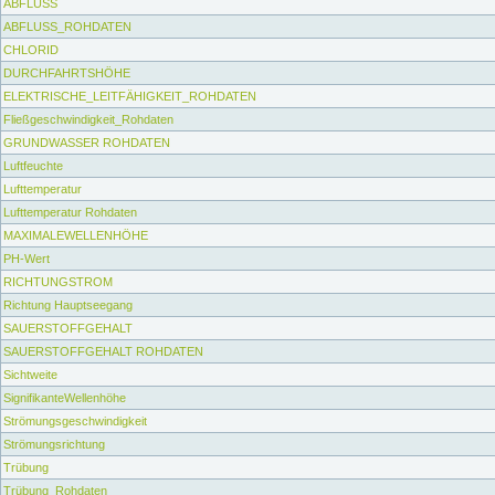
ABFLUSS
ABFLUSS_ROHDATEN
CHLORID
DURCHFAHRTSHÖHE
ELEKTRISCHE_LEITFÄHIGKEIT_ROHDATEN
Fließgeschwindigkeit_Rohdaten
GRUNDWASSER ROHDATEN
Luftfeuchte
Lufttemperatur
Lufttemperatur Rohdaten
MAXIMALEWELLENHÖHE
PH-Wert
RICHTUNGSTROM
Richtung Hauptseegang
SAUERSTOFFGEHALT
SAUERSTOFFGEHALT ROHDATEN
Sichtweite
SignifikanteWellenhöhe
Strömungsgeschwindigkeit
Strömungsrichtung
Trübung
Trübung_Rohdaten