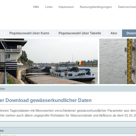
Hilfe
Links
Impressum
Nutzungsbedingungen
Datenschutz
Pegelauswahl über Karte
Pegelauswahl über Tabelle
Abo
Down
tter
ier Download gewässerkundlicher Daten
können Tagesdateien mit Messwerten verschiedener gewässerkundlicher Parameter aus den 
rhin stehen auch ältere ungeprüfte Rohdaten für Wasserstände und Abflüsse ab dem 01.01.
me