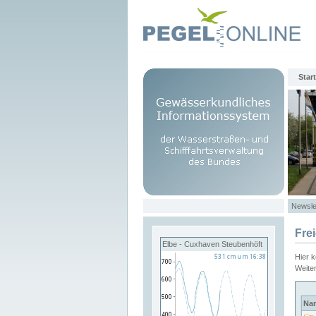
Start
Newsle
Fre
Elbe - Cuxhaven Steubenhöft
Hier 
Weite
Na