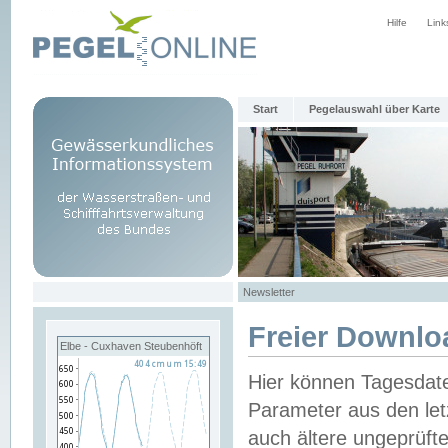
Hilfe
Link
Start
Pegelauswahl über Karte
Newsletter
Freier Downlo
Elbe - Cuxhaven Steubenhöft
Hier können Tagesdat
Parameter aus den let
auch ältere ungeprüf