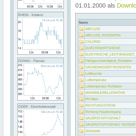
01.01.2000 als
Downl
RHEIN - Koblenz
Name
ABFLUSS
ABFLUSS_ROHDATEN
CHLORID
DURCHFAHRTSHÖHE
ELEKTRISCHE_LEITFÄHIGKEI
Fließgeschwindigkeit_Rohdaten
DONAU - Passau
GRUNDWASSER ROHDATEN
Luftfeuchte
Lufttemperatur
Lufttemperatur Rohdaten
MAXIMALEWELLENHÖHE
PH-Wert
RICHTUNGSTROM
ODER - Eisenhüttenstadt
Richtung Hauptseegang
SAUERSTOFFGEHALT
SAUERSTOFFGEHALT ROHDAT
Sichtweite