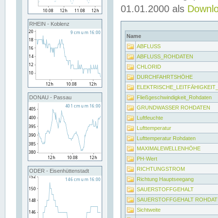
01.01.2000 als
Downl
RHEIN - Koblenz
Name
ABFLUSS
ABFLUSS_ROHDATEN
CHLORID
DURCHFAHRTSHÖHE
ELEKTRISCHE_LEITFÄHIGKEI
Fließgeschwindigkeit_Rohdaten
DONAU - Passau
GRUNDWASSER ROHDATEN
Luftfeuchte
Lufttemperatur
Lufttemperatur Rohdaten
MAXIMALEWELLENHÖHE
PH-Wert
RICHTUNGSTROM
ODER - Eisenhüttenstadt
Richtung Hauptseegang
SAUERSTOFFGEHALT
SAUERSTOFFGEHALT ROHDAT
Sichtweite