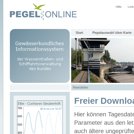
Hilfe
Link
Start
Pegelauswahl über Karte
Newsletter
Freier Downlo
Elbe - Cuxhaven Steubenhöft
Hier können Tagesdat
Parameter aus den let
auch ältere ungeprüf