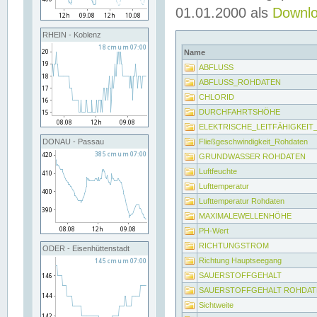
01.01.2000 als
Downl
RHEIN - Koblenz
Name
ABFLUSS
ABFLUSS_ROHDATEN
CHLORID
DURCHFAHRTSHÖHE
ELEKTRISCHE_LEITFÄHIGKEI
Fließgeschwindigkeit_Rohdaten
DONAU - Passau
GRUNDWASSER ROHDATEN
Luftfeuchte
Lufttemperatur
Lufttemperatur Rohdaten
MAXIMALEWELLENHÖHE
PH-Wert
RICHTUNGSTROM
ODER - Eisenhüttenstadt
Richtung Hauptseegang
SAUERSTOFFGEHALT
SAUERSTOFFGEHALT ROHDAT
Sichtweite