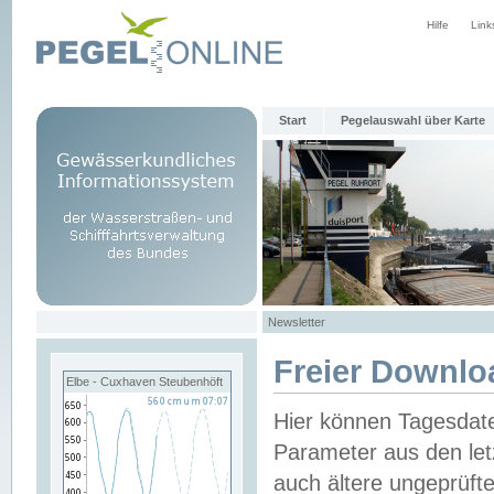
Hilfe
Link
Start
Pegelauswahl über Karte
Newsletter
Freier Downlo
Elbe - Cuxhaven Steubenhöft
Hier können Tagesdat
Parameter aus den let
auch ältere ungeprüf