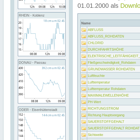
01.01.2000 als
Downl
RHEIN - Koblenz
Name
ABFLUSS
ABFLUSS_ROHDATEN
CHLORID
DURCHFAHRTSHÖHE
ELEKTRISCHE_LEITFÄHIGKEI
Fließgeschwindigkeit_Rohdaten
DONAU - Passau
GRUNDWASSER ROHDATEN
Luftfeuchte
Lufttemperatur
Lufttemperatur Rohdaten
MAXIMALEWELLENHÖHE
PH-Wert
RICHTUNGSTROM
ODER - Eisenhüttenstadt
Richtung Hauptseegang
SAUERSTOFFGEHALT
SAUERSTOFFGEHALT ROHDAT
Sichtweite