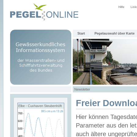
Hilfe
Link
Start
Pegelauswahl über Karte
Newsletter
Freier Downlo
Elbe - Cuxhaven Steubenhöft
Hier können Tagesdat
Parameter aus den let
auch ältere ungeprüf