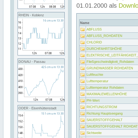
01.01.2000 als
Downl
RHEIN - Koblenz
Name
ABFLUSS
ABFLUSS_ROHDATEN
CHLORID
DURCHFAHRTSHÖHE
ELEKTRISCHE_LEITFÄHIGKEI
Fließgeschwindigkeit_Rohdaten
DONAU - Passau
GRUNDWASSER ROHDATEN
Luftfeuchte
Lufttemperatur
Lufttemperatur Rohdaten
MAXIMALEWELLENHÖHE
PH-Wert
RICHTUNGSTROM
ODER - Eisenhüttenstadt
Richtung Hauptseegang
SAUERSTOFFGEHALT
SAUERSTOFFGEHALT ROHDAT
Sichtweite