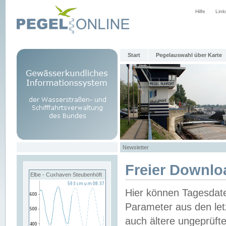
Hilfe
Link
Start
Pegelauswahl über Karte
Newsletter
Freier Downlo
Elbe - Cuxhaven Steubenhöft
Hier können Tagesdat
Parameter aus den let
auch ältere ungeprüf