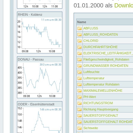
01.01.2000 als
Downl
RHEIN - Koblenz
Name
ABFLUSS
ABFLUSS_ROHDATEN
CHLORID
DURCHFAHRTSHÖHE
ELEKTRISCHE_LEITFÄHIGKEI
Fließgeschwindigkeit_Rohdaten
DONAU - Passau
GRUNDWASSER ROHDATEN
Luftfeuchte
Lufttemperatur
Lufttemperatur Rohdaten
MAXIMALEWELLENHÖHE
PH-Wert
RICHTUNGSTROM
ODER - Eisenhüttenstadt
Richtung Hauptseegang
SAUERSTOFFGEHALT
SAUERSTOFFGEHALT ROHDAT
Sichtweite