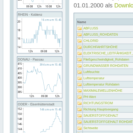
01.01.2000 als
Downl
RHEIN - Koblenz
Name
ABFLUSS
ABFLUSS_ROHDATEN
CHLORID
DURCHFAHRTSHÖHE
ELEKTRISCHE_LEITFÄHIGKEI
Fließgeschwindigkeit_Rohdaten
DONAU - Passau
GRUNDWASSER ROHDATEN
Luftfeuchte
Lufttemperatur
Lufttemperatur Rohdaten
MAXIMALEWELLENHÖHE
PH-Wert
RICHTUNGSTROM
ODER - Eisenhüttenstadt
Richtung Hauptseegang
SAUERSTOFFGEHALT
SAUERSTOFFGEHALT ROHDAT
Sichtweite