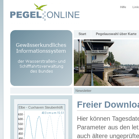
Hilfe
Link
Start
Pegelauswahl über Karte
Newsletter
Freier Downlo
Elbe - Cuxhaven Steubenhöft
Hier können Tagesdat
Parameter aus den let
auch ältere ungeprüf