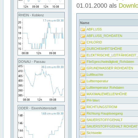
01.01.2000 als
Downl
RHEIN - Koblenz
Name
ABFLUSS
ABFLUSS_ROHDATEN
CHLORID
DURCHFAHRTSHÖHE
ELEKTRISCHE_LEITFÄHIGKEI
Fließgeschwindigkeit_Rohdaten
DONAU - Passau
GRUNDWASSER ROHDATEN
Luftfeuchte
Lufttemperatur
Lufttemperatur Rohdaten
MAXIMALEWELLENHÖHE
PH-Wert
RICHTUNGSTROM
ODER - Eisenhüttenstadt
Richtung Hauptseegang
SAUERSTOFFGEHALT
SAUERSTOFFGEHALT ROHDAT
Sichtweite