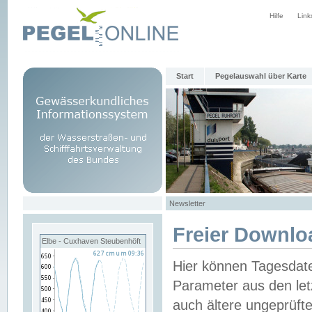
Hilfe
Link
Start
Pegelauswahl über Karte
Newsletter
Freier Downlo
Elbe - Cuxhaven Steubenhöft
Hier können Tagesdat
Parameter aus den let
auch ältere ungeprüf