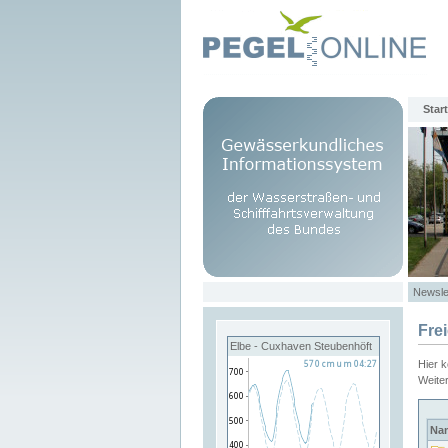
Start
Newsle
Fre
Elbe - Cuxhaven Steubenhöft
Hier 
Weite
Na