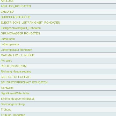
ABFLUSS
ABFLUSS_ROHDATEN
CHLORID
DURCHFAHRTSHÖHE
ELEKTRISCHE_LEITFÄHIGKEIT_ROHDATEN
Fließgeschwindigkeit_Rohdaten
GRUNDWASSER ROHDATEN
Luftfeuchte
Lufttemperatur
Lufttemperatur Rohdaten
MAXIMALEWELLENHÖHE
PH-Wert
RICHTUNGSTROM
Richtung Hauptseegang
SAUERSTOFFGEHALT
SAUERSTOFFGEHALT ROHDATEN
Sichtweite
SignifikanteWellenhöhe
Strömungsgeschwindigkeit
Strömungsrichtung
Trübung
Trübung_Rohdaten