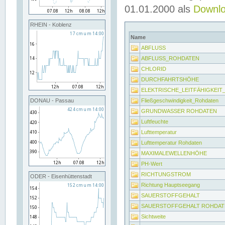
01.01.2000 als
Downl
RHEIN - Koblenz
Name
ABFLUSS
ABFLUSS_ROHDATEN
CHLORID
DURCHFAHRTSHÖHE
ELEKTRISCHE_LEITFÄHIGKEI
Fließgeschwindigkeit_Rohdaten
DONAU - Passau
GRUNDWASSER ROHDATEN
Luftfeuchte
Lufttemperatur
Lufttemperatur Rohdaten
MAXIMALEWELLENHÖHE
PH-Wert
RICHTUNGSTROM
ODER - Eisenhüttenstadt
Richtung Hauptseegang
SAUERSTOFFGEHALT
SAUERSTOFFGEHALT ROHDAT
Sichtweite