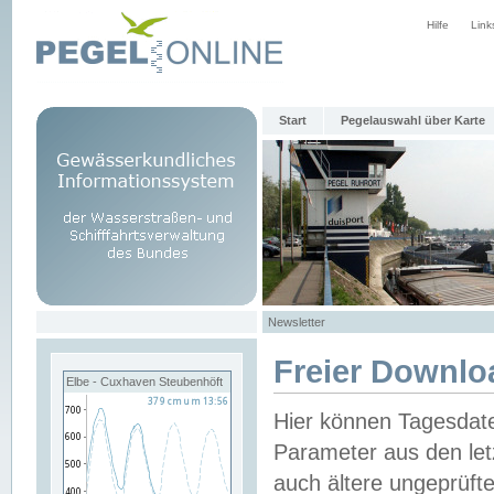
Hilfe
Link
Start
Pegelauswahl über Karte
Newsletter
Freier Downlo
Elbe - Cuxhaven Steubenhöft
Hier können Tagesdat
Parameter aus den let
auch ältere ungeprüf