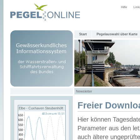
Hilfe
Link
Start
Pegelauswahl über Karte
Newsletter
Freier Downlo
Elbe - Cuxhaven Steubenhöft
Hier können Tagesdat
Parameter aus den let
auch ältere ungeprüf