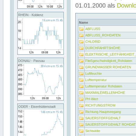
01.01.2000 als
Downl
RHEIN - Koblenz
Name
ABFLUSS
ABFLUSS_ROHDATEN
CHLORID
DURCHFAHRTSHÖHE
ELEKTRISCHE_LEITFÄHIGKEI
Fließgeschwindigkeit_Rohdaten
DONAU - Passau
GRUNDWASSER ROHDATEN
Luftfeuchte
Lufttemperatur
Lufttemperatur Rohdaten
MAXIMALEWELLENHÖHE
PH-Wert
RICHTUNGSTROM
ODER - Eisenhüttenstadt
Richtung Hauptseegang
SAUERSTOFFGEHALT
SAUERSTOFFGEHALT ROHDAT
Sichtweite