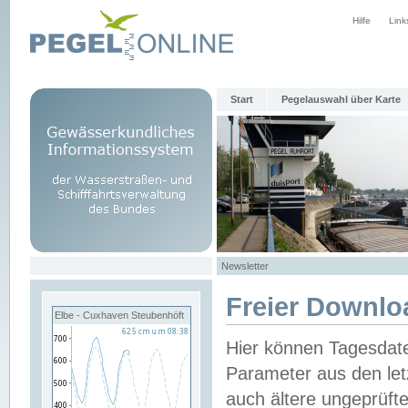
Hilfe
Link
Start
Pegelauswahl über Karte
Newsletter
Freier Downlo
Elbe - Cuxhaven Steubenhöft
Hier können Tagesdat
Parameter aus den let
auch ältere ungeprüf