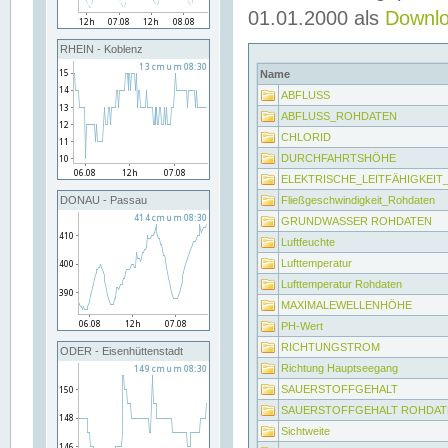
01.01.2000 als
Downl
RHEIN - Koblenz
Name
ABFLUSS
ABFLUSS_ROHDATEN
CHLORID
DURCHFAHRTSHÖHE
ELEKTRISCHE_LEITFÄHIGKEI
Fließgeschwindigkeit_Rohdaten
DONAU - Passau
GRUNDWASSER ROHDATEN
Luftfeuchte
Lufttemperatur
Lufttemperatur Rohdaten
MAXIMALEWELLENHÖHE
PH-Wert
RICHTUNGSTROM
ODER - Eisenhüttenstadt
Richtung Hauptseegang
SAUERSTOFFGEHALT
SAUERSTOFFGEHALT ROHDAT
Sichtweite