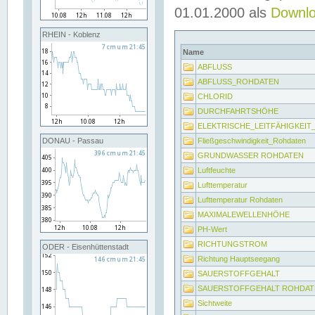
01.01.2000 als
Downl
RHEIN - Koblenz
Name
ABFLUSS
ABFLUSS_ROHDATEN
CHLORID
DURCHFAHRTSHÖHE
ELEKTRISCHE_LEITFÄHIGKEI
Fließgeschwindigkeit_Rohdaten
DONAU - Passau
GRUNDWASSER ROHDATEN
Luftfeuchte
Lufttemperatur
Lufttemperatur Rohdaten
MAXIMALEWELLENHÖHE
PH-Wert
RICHTUNGSTROM
ODER - Eisenhüttenstadt
Richtung Hauptseegang
SAUERSTOFFGEHALT
SAUERSTOFFGEHALT ROHDAT
Sichtweite