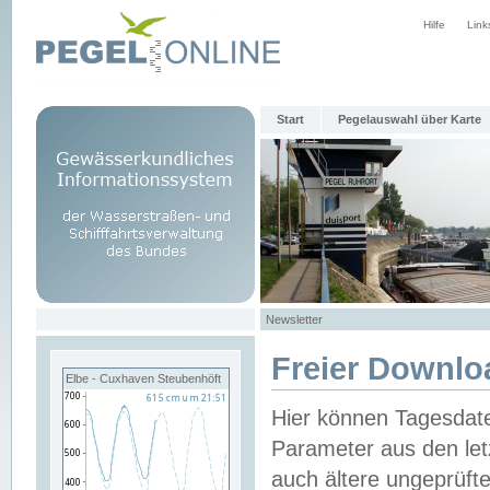
Hilfe
Link
Start
Pegelauswahl über Karte
Newsletter
Freier Downlo
Elbe - Cuxhaven Steubenhöft
Hier können Tagesdat
Parameter aus den let
auch ältere ungeprüf