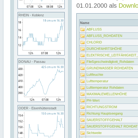
01.01.2000 als
Downl
RHEIN - Koblenz
Name
ABFLUSS
ABFLUSS_ROHDATEN
CHLORID
DURCHFAHRTSHÖHE
ELEKTRISCHE_LEITFÄHIGKEI
Fließgeschwindigkeit_Rohdaten
DONAU - Passau
GRUNDWASSER ROHDATEN
Luftfeuchte
Lufttemperatur
Lufttemperatur Rohdaten
MAXIMALEWELLENHÖHE
PH-Wert
RICHTUNGSTROM
ODER - Eisenhüttenstadt
Richtung Hauptseegang
SAUERSTOFFGEHALT
SAUERSTOFFGEHALT ROHDAT
Sichtweite