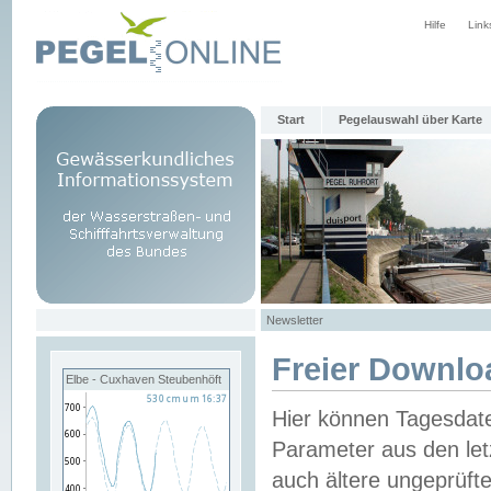
Hilfe
Link
Start
Pegelauswahl über Karte
Newsletter
Freier Downlo
Elbe - Cuxhaven Steubenhöft
Hier können Tagesdat
Parameter aus den let
auch ältere ungeprüf