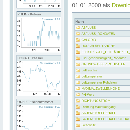
01.01.2000 als
Downl
RHEIN - Koblenz
Name
ABFLUSS
ABFLUSS_ROHDATEN
CHLORID
DURCHFAHRTSHÖHE
ELEKTRISCHE_LEITFÄHIGKEI
Fließgeschwindigkeit_Rohdaten
DONAU - Passau
GRUNDWASSER ROHDATEN
Luftfeuchte
Lufttemperatur
Lufttemperatur Rohdaten
MAXIMALEWELLENHÖHE
PH-Wert
RICHTUNGSTROM
ODER - Eisenhüttenstadt
Richtung Hauptseegang
SAUERSTOFFGEHALT
SAUERSTOFFGEHALT ROHDAT
Sichtweite