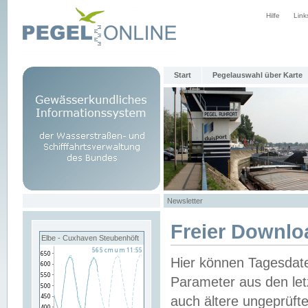
Hilfe
Link
Start
Pegelauswahl über Karte
Newsletter
Freier Downlo
Elbe - Cuxhaven Steubenhöft
Hier können Tagesdat
Parameter aus den let
auch ältere ungeprüf