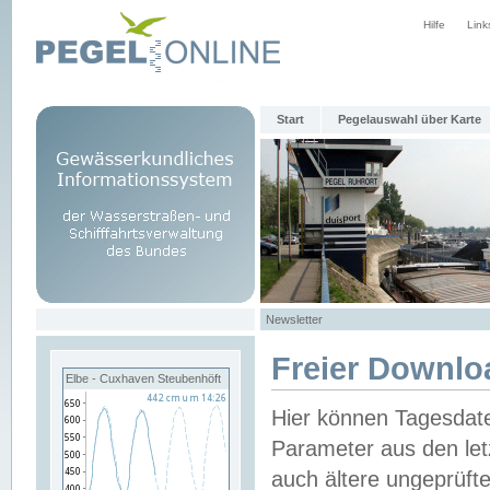
Hilfe
Link
Start
Pegelauswahl über Karte
Newsletter
Freier Downlo
Elbe - Cuxhaven Steubenhöft
Hier können Tagesdat
Parameter aus den let
auch ältere ungeprüf