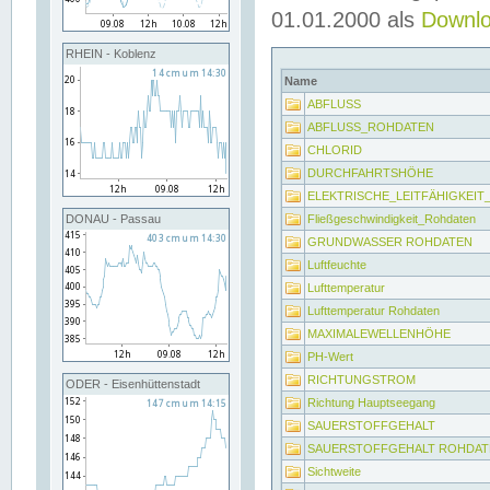
01.01.2000 als
Downl
RHEIN - Koblenz
Name
ABFLUSS
ABFLUSS_ROHDATEN
CHLORID
DURCHFAHRTSHÖHE
ELEKTRISCHE_LEITFÄHIGKEI
Fließgeschwindigkeit_Rohdaten
DONAU - Passau
GRUNDWASSER ROHDATEN
Luftfeuchte
Lufttemperatur
Lufttemperatur Rohdaten
MAXIMALEWELLENHÖHE
PH-Wert
RICHTUNGSTROM
ODER - Eisenhüttenstadt
Richtung Hauptseegang
SAUERSTOFFGEHALT
SAUERSTOFFGEHALT ROHDAT
Sichtweite