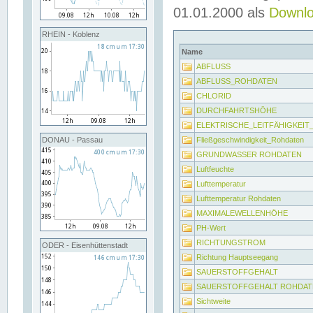
01.01.2000 als
Downl
RHEIN - Koblenz
Name
ABFLUSS
ABFLUSS_ROHDATEN
CHLORID
DURCHFAHRTSHÖHE
ELEKTRISCHE_LEITFÄHIGKEI
Fließgeschwindigkeit_Rohdaten
DONAU - Passau
GRUNDWASSER ROHDATEN
Luftfeuchte
Lufttemperatur
Lufttemperatur Rohdaten
MAXIMALEWELLENHÖHE
PH-Wert
RICHTUNGSTROM
ODER - Eisenhüttenstadt
Richtung Hauptseegang
SAUERSTOFFGEHALT
SAUERSTOFFGEHALT ROHDAT
Sichtweite