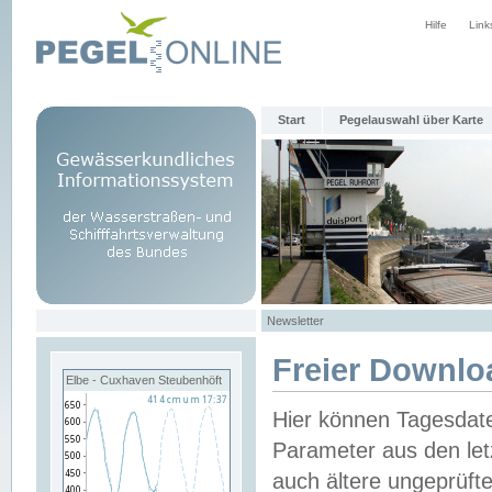
Hilfe
Link
Start
Pegelauswahl über Karte
Newsletter
Freier Downlo
Elbe - Cuxhaven Steubenhöft
Hier können Tagesdat
Parameter aus den let
auch ältere ungeprüf