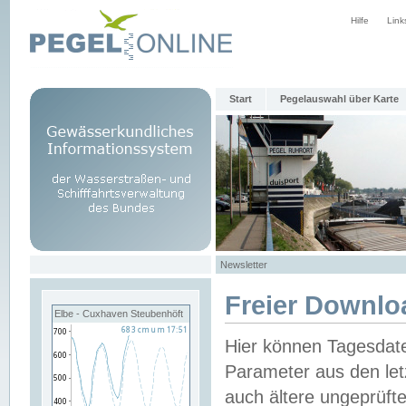
Hilfe
Link
Start
Pegelauswahl über Karte
Newsletter
Freier Downlo
Elbe - Cuxhaven Steubenhöft
Hier können Tagesdat
Parameter aus den let
auch ältere ungeprüf