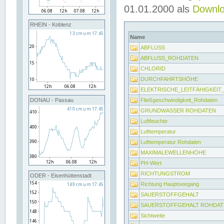
01.01.2000 als
Downl
RHEIN - Koblenz
Name
ABFLUSS
ABFLUSS_ROHDATEN
CHLORID
DURCHFAHRTSHÖHE
ELEKTRISCHE_LEITFÄHIGKEI
Fließgeschwindigkeit_Rohdaten
DONAU - Passau
GRUNDWASSER ROHDATEN
Luftfeuchte
Lufttemperatur
Lufttemperatur Rohdaten
MAXIMALEWELLENHÖHE
PH-Wert
RICHTUNGSTROM
ODER - Eisenhüttenstadt
Richtung Hauptseegang
SAUERSTOFFGEHALT
SAUERSTOFFGEHALT ROHDAT
Sichtweite