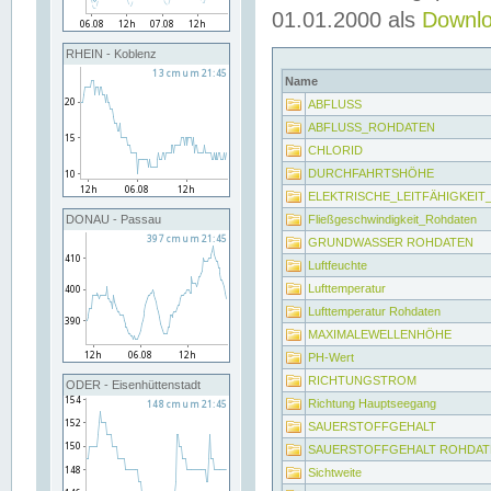
01.01.2000 als
Downl
RHEIN - Koblenz
Name
ABFLUSS
ABFLUSS_ROHDATEN
CHLORID
DURCHFAHRTSHÖHE
ELEKTRISCHE_LEITFÄHIGKEI
Fließgeschwindigkeit_Rohdaten
DONAU - Passau
GRUNDWASSER ROHDATEN
Luftfeuchte
Lufttemperatur
Lufttemperatur Rohdaten
MAXIMALEWELLENHÖHE
PH-Wert
RICHTUNGSTROM
ODER - Eisenhüttenstadt
Richtung Hauptseegang
SAUERSTOFFGEHALT
SAUERSTOFFGEHALT ROHDAT
Sichtweite