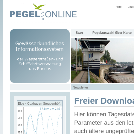
Hilfe
Link
Start
Pegelauswahl über Karte
Newsletter
Freier Downlo
Elbe - Cuxhaven Steubenhöft
Hier können Tagesdat
Parameter aus den let
auch ältere ungeprüf