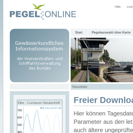
Hilfe
Link
Start
Pegelauswahl über Karte
Newsletter
Freier Downlo
Elbe - Cuxhaven Steubenhöft
Hier können Tagesdat
Parameter aus den let
auch ältere ungeprüf