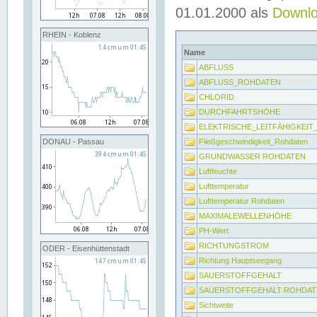
01.01.2000 als
Downl
RHEIN - Koblenz
Name
ABFLUSS
ABFLUSS_ROHDATEN
CHLORID
DURCHFAHRTSHÖHE
ELEKTRISCHE_LEITFÄHIGKEI
Fließgeschwindigkeit_Rohdaten
DONAU - Passau
GRUNDWASSER ROHDATEN
Luftfeuchte
Lufttemperatur
Lufttemperatur Rohdaten
MAXIMALEWELLENHÖHE
PH-Wert
RICHTUNGSTROM
ODER - Eisenhüttenstadt
Richtung Hauptseegang
SAUERSTOFFGEHALT
SAUERSTOFFGEHALT ROHDAT
Sichtweite