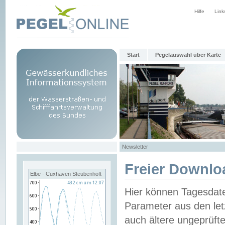
Hilfe
Link
Start
Pegelauswahl über Karte
Newsletter
Freier Downlo
Elbe - Cuxhaven Steubenhöft
Hier können Tagesdat
Parameter aus den let
auch ältere ungeprüf