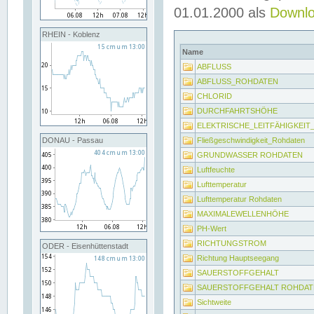
01.01.2000 als
Downl
RHEIN - Koblenz
Name
ABFLUSS
ABFLUSS_ROHDATEN
CHLORID
DURCHFAHRTSHÖHE
ELEKTRISCHE_LEITFÄHIGKEI
Fließgeschwindigkeit_Rohdaten
DONAU - Passau
GRUNDWASSER ROHDATEN
Luftfeuchte
Lufttemperatur
Lufttemperatur Rohdaten
MAXIMALEWELLENHÖHE
PH-Wert
RICHTUNGSTROM
ODER - Eisenhüttenstadt
Richtung Hauptseegang
SAUERSTOFFGEHALT
SAUERSTOFFGEHALT ROHDAT
Sichtweite