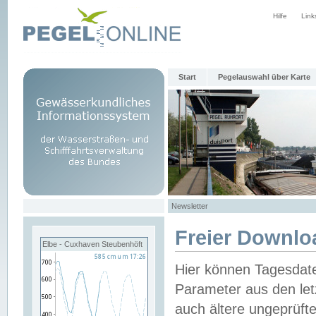
Hilfe
Link
Start
Pegelauswahl über Karte
Newsletter
Freier Downlo
Elbe - Cuxhaven Steubenhöft
Hier können Tagesdat
Parameter aus den let
auch ältere ungeprüf