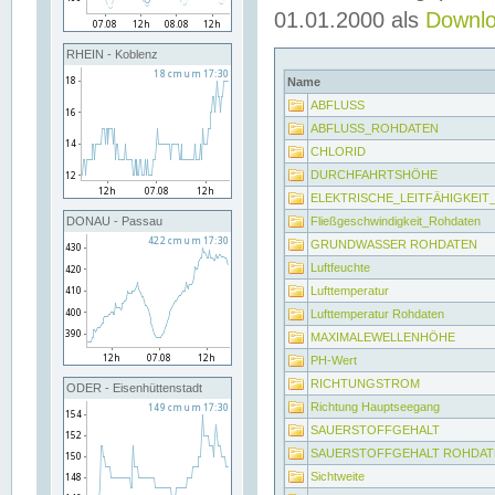
01.01.2000 als
Downl
RHEIN - Koblenz
Name
ABFLUSS
ABFLUSS_ROHDATEN
CHLORID
DURCHFAHRTSHÖHE
ELEKTRISCHE_LEITFÄHIGKEI
Fließgeschwindigkeit_Rohdaten
DONAU - Passau
GRUNDWASSER ROHDATEN
Luftfeuchte
Lufttemperatur
Lufttemperatur Rohdaten
MAXIMALEWELLENHÖHE
PH-Wert
RICHTUNGSTROM
ODER - Eisenhüttenstadt
Richtung Hauptseegang
SAUERSTOFFGEHALT
SAUERSTOFFGEHALT ROHDAT
Sichtweite